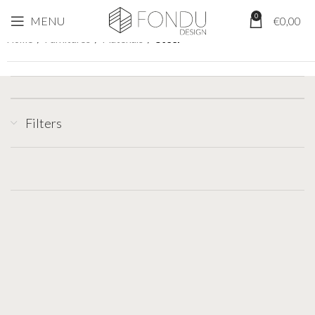
0
MENU
€
0,00
Home
/
Furnitures
/
Materials
/
Steel
Filters