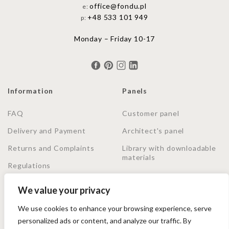
office@fondu.pl
e:
+48 533 101 949
p:
Monday – Friday 10-17
Information
Panels
FAQ
Customer panel
Delivery and Payment
Architect's panel
Returns and Complaints
Library with downloadable
materials
Regulations
Privacy Policy
We value your privacy
We use cookies to enhance your browsing experience, serve
Shopping secured by Trusted Shops. Purchase protection
personalized ads or content, and analyze our traffic. By
up to 20000€, no matter how you pay.