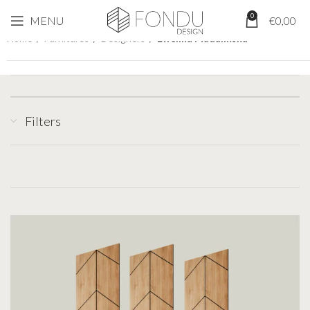
0
MENU
€
0,00
Home
/
Furnitures
/
Designers
/
Ewelina Madalińska
Filters