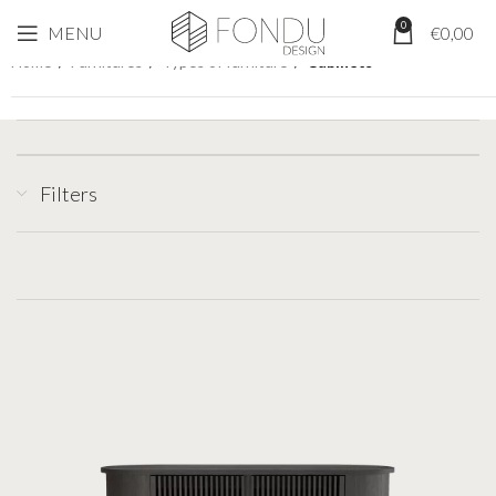
0
MENU
€
0,00
Home
/
Furnitures
/
Types of furniture
/
Cabinets
Filters